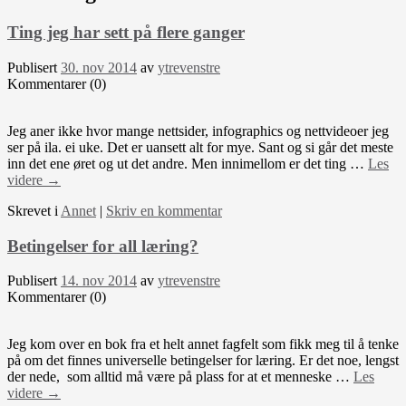
Ting jeg har sett på flere ganger
Publisert
30. nov 2014
av
ytrevenstre
Kommentarer (0)
Jeg aner ikke hvor mange nettsider, infographics og nettvideoer jeg
ser på ila. ei uke. Det er uansett alt for mye. Sant og si går det meste
inn det ene øret og ut det andre. Men innimellom er det ting …
Les
videre
→
Skrevet i
Annet
|
Skriv en kommentar
Betingelser for all læring?
Publisert
14. nov 2014
av
ytrevenstre
Kommentarer (0)
Jeg kom over en bok fra et helt annet fagfelt som fikk meg til å tenke
på om det finnes universelle betingelser for læring. Er det noe, lengst
der nede, som alltid må være på plass for at et menneske …
Les
videre
→