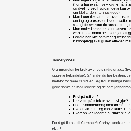
Man lager kurs – både i klasserom o
(”for vi har jo så mye viktig vi må få 
og dveling ved hvordan dette kan ove
om
Mellanders læringskjede
).
Man lager ikke arenaer hvor ansatte k
om fag og prosesser. I stedet setter m
skal gi de svarene de ansatte trenger
Man måler kompetanseinnsatsen i kvan
workshops, antall deltakere, antall g
Ledere ber ikke som redegjørelse for
kursopplegg skal gi den effekten man
Tenk-trykk-tal
Grunnregelen for bruk av enveis radio er
tenk
(hva
opprette forbindelse),
tal
(si det du har bestemt de
metafor for
gode samtaler
. Jeg tror at mange bedr
gode samtaler, med ledelse og de som jobber med
Er vi på rett vei?
Har vi tro på effekter av det vi gjør?
Er det sammenheng mellom målene o
Hva er viktigst – og kan vi kutte ut n
Hvordan kan lederne bli flinkere til 
For å gå tilbake til Cormac McCarthys snekker: La o
økter!