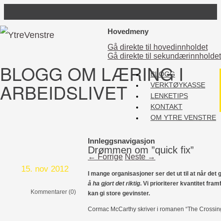
Hovedmeny
Gå direkte til hovedinnholdet
Gå direkte til sekundærinnholdet
BLOGG OM LÆRING I
BLOGG
ARBEIDSLIVET
VERKTØYKASSE
LENKETIPS
KONTAKT
OM YTRE VENSTRE
Innleggsnavigasjon
Drømmen om ”quick fix”
←
Forrige
Neste
→
15. nov 2012
I mange organisasjoner ser det ut til at når det g
å ha gjort det riktig
. Vi prioriterer kvantitet fra
Kommentarer (0)
kan gi store gevinster.
Cormac McCarthy skriver i romanen “The Crossin