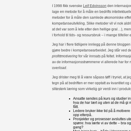
I 1998 fikk svenske
Leif Edvinsson
den internasjo
lage en metode for å måle en bedrifts intellektuell
metoder for å måle den samlede økonomiske effek
kompetanseutvikling. Slike metoder vil vi nok aldr
at det var som å lete etter den hellige gral…), men 
i forhold til tids- og ressursbruk – i mange tilfeller
Jeg har i flere tidligere innlegg på denne bloggen
gjøre bedre i kompetansearbeidet. Jeg står ved d
profittmotivering
for vår innsats på feltet. Inform
av de informasjonsstrømmene vi allerede har for mye
overload
.
Jeg drister meg til å være såpass tøff i trynet, at j
tegn på at bedriften er mer opptatt av kvantitet og
slitesterk læring som virkelig gir verdi inn i produ
Ansatte sendes på kurs og studier in
hva de har lært og uten at de må gi n
fått.
Ledere bruker ikke tid på å motivere an
opp etterpå.
Prosjekter og prosesser avsluttes uten
spørre: hva lærte vi av dette – bra o
gang?