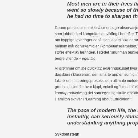
Most men are in their lives 
went so slowly because of the
he had no time to sharpen t
Denne presise, men akk så smertelige observasjon
som jobber med kompetanseutvikling i bedrifter. 
om hyppige leveringer er så stort, at det ikke er
mellom mål og virkemidler i kompetansearbeidet, ell
større effekt av læringen. I stedet ”snur man bunken
bedre vitende –
egentlig
.
Vi drømmer om
the quick fix
: e-læringskurset hvo
dagskurs i klasserom, den smarte app’en som glir så
faktisk er i en læringsprosess, den ultimate meto
grense et sted for hvor kjapt, enkelt og ”smooth” vi 
kontraproduktivt
og det som egentlig skulle effektiv
Hamilton skriver i “Learning about Education”:
The pace of modern life, the
instantly, can seriously dam
understanding anything prop
Sykdomstegn