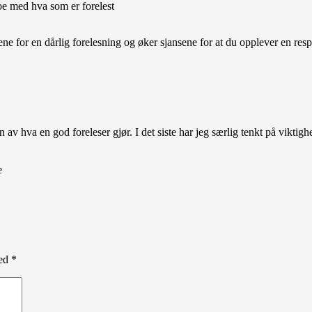
oe med hva som er forelest
ne for en dårlig forelesning og øker sjansene for at du opplever en re
n av hva en god foreleser gjør. I det siste har jeg særlig tenkt på vikt
e
med
*