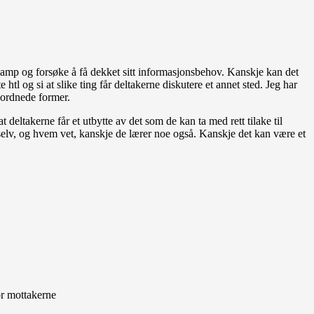
 damp og forsøke å få dekket sitt informasjonsbehov. Kanskje kan det
htl og si at slike ting får deltakerne diskutere et annet sted. Jeg har
n ordnede former.
t deltakerne får et utbytte av det som de kan ta med rett tilake til
v selv, og hvem vet, kanskje de lærer noe også. Kanskje det kan være et
or mottakerne