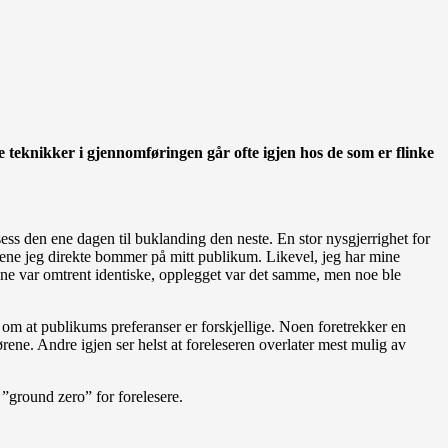
e teknikker i gjennomføringen går ofte igjen hos de som er flinke
sess den ene dagen til buklanding den neste. En stor nysgjerrighet for
angene jeg direkte bommer på mitt publikum. Likevel, jeg har mine
ene var omtrent identiske, opplegget var det samme, men noe ble
så om at publikums preferanser er forskjellige. Noen foretrekker en
ne. Andre igjen ser helst at foreleseren overlater mest mulig av
 ”ground zero” for forelesere.