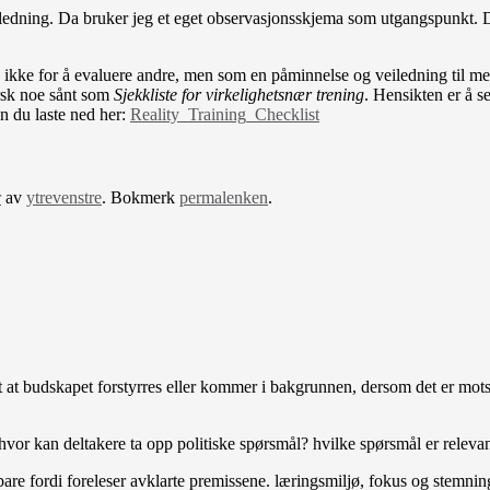
edning. Da bruker jeg et eget observasjonsskjema som utgangspunkt. Det 
, ikke for å evaluere andre, men som en påminnelse og veiledning til me
orsk noe sånt som
Sjekkliste for virkelighetsnær trening
. Hensikten er å s
an du laste ned her:
Reality_Training_Checklist
r
av
ytrevenstre
. Bokmerk
permalenken
.
ett at budskapet forstyrres eller kommer i bakgrunnen, dersom det er mot
hvor kan deltakere ta opp politiske spørsmål? hvilke spørsmål er relevan
, bare fordi foreleser avklarte premissene. læringsmiljø, fokus og stemni