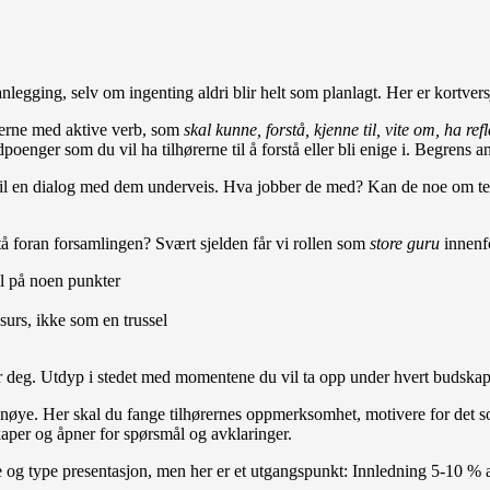
nlegging, selv om ingenting aldri blir helt som planlagt. Her er kortver
jerne med aktive verb, som
skal kunne, forstå, kjenne til, vite om, ha refle
poenger som du vil ha tilhørerne til å forstå eller bli enige i. Begrens 
få til en dialog med dem underveis. Hva jobber de med? Kan de noe om tem
å foran forsamlingen? Svært sjelden får vi rollen som
store guru
innenfo
ll på noen punkter
surs, ikke som en trussel
 deg. Utdyp i stedet med momentene du vil ta opp under hvert budskap 
 nøye. Her skal du fange tilhørernes oppmerksomhet, motivere for det 
per og åpner for spørsmål og avklaringer.
e og type presentasjon, men her er et utgangspunkt: Innledning 5-10 %