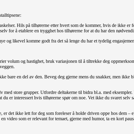
talltipsene:
skelser. Hils på tilhørerne etter hvert som de kommer, hvis de ikke er 
selv for å etablere en trygghet hos tilhørerne for at du har den nødven
mye og likevel komme godt fra det så lenge du har et tydelig engasjem
arier volum og hastighet, bruk variasjonen til å tiltrekke deg oppmerk
 veggen.
, ikke bare en del av den. Beveg deg gjerne mens du snakker, men ikke
lv med store grupper. Utfordre deltakerne til bidra bl.a. med eksempler
at du er interessert hvis tilhørerne spør om noe. Vet ikke du svaret selv
er det ikke lett for deg som foreleser å holde driven oppe hos dem – el
 en video som er relevant for temaet, gjerne med humor, ta en kort pause