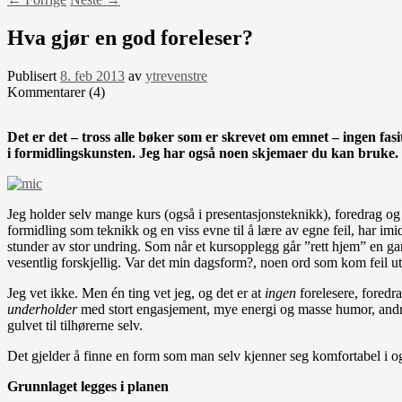
Hva gjør en god foreleser?
Publisert
8. feb 2013
av
ytrevenstre
Kommentarer (4)
Det er det – tross alle bøker som er skrevet om emnet – ingen fas
i formidlingskunsten. Jeg har også noen skjemaer du kan bruke.
Jeg holder selv mange kurs (også i presentasjonsteknikk), foredrag og 
formidling som teknikk og en viss evne til å lære av egne feil, har imi
stunder av stor undring. Som når et kursopplegg går ”rett hjem” en g
vesentlig forskjellig. Var det min dagsform?, noen ord som kom feil u
Jeg vet ikke. Men én ting vet jeg, og det er at
ingen
forelesere, foredr
underholder
med stort engasjement, mye energi og masse humor, andre 
gulvet til tilhørerne selv.
Det gjelder å finne en form som man selv kjenner seg komfortabel i og i
Grunnlaget legges i planen