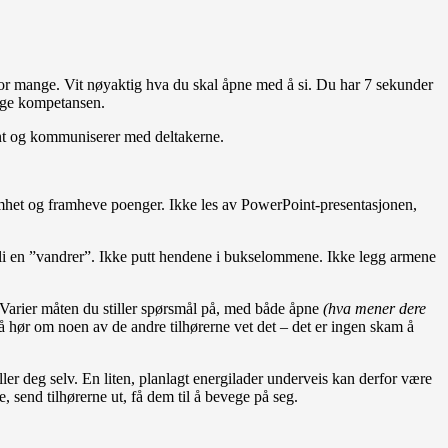
for mange. Vit nøyaktig hva du skal åpne med å si. Du har 7 sekunder
dige kompetansen.
ent og kommuniserer med deltakerne.
somhet og framheve poenger. Ikke les av PowerPoint-presentasjonen,
 bli en ”vandrer”. Ikke putt hendene i bukselommene. Ikke legg armene
. Varier måten du stiller spørsmål på, med både åpne
(hva mener dere
 så hør om noen av de andre tilhørerne vet det – det er ingen skam å
ler deg selv. En liten, planlagt energilader underveis kan derfor være
, send tilhørerne ut, få dem til å bevege på seg.