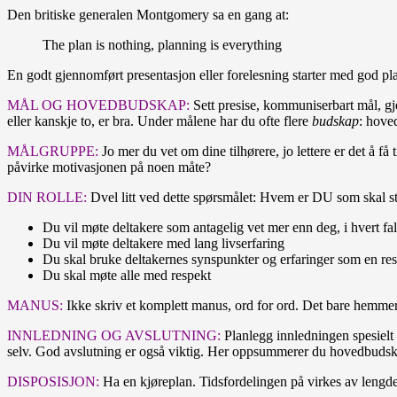
Den britiske generalen Montgomery sa en gang at:
The plan is nothing, planning is everything
En godt gjennomført presentasjon eller forelesning starter med god pla
MÅL OG HOVEDBUDSKAP:
Sett presise, kommuniserbart mål, g
eller kanskje to, er bra. Under målene har du ofte flere
budskap
: hoved
MÅLGRUPPE:
Jo mer du vet om dine tilhørere, jo lettere er det å 
påvirke motivasjonen på noen måte?
DIN ROLLE:
Dvel litt ved dette spørsmålet: Hvem er DU som skal st
Du vil møte deltakere som antagelig vet mer enn deg, i hvert fa
Du vil møte deltakere med lang livserfaring
Du skal bruke deltakernes synspunkter og erfaringer som en res
Du skal møte alle med respekt
MANUS:
Ikke skriv et komplett manus, ord for ord. Det bare hemmer
INNLEDNING OG AVSLUTNING:
Planlegg innledningen spesielt
selv. God avslutning er også viktig. Her oppsummerer du hovedbudska
DISPOSISJON:
Ha en kjøreplan. Tidsfordelingen på virkes av lengd