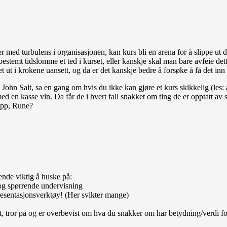
r med turbulens i organisasjonen, kan kurs bli en arena for å slippe ut
estemt tidslomme et ted i kurset, eller kanskje skal man bare avfeie dette 
r det ut i krokene uansett, og da er det kanskje bedre å forsøke å få det in
 John Salt, sa en gang om hvis du ikke kan gjøre et kurs skikkelig (les: a
med en kasse vin. Da får de i hvert fall snakket om ting de er opptatt a
 opp, Rune?
ende viktig å huske på:
og spørrende undervisning
esentasjonsverktøy! (Her svikter mange)
, tror på og er overbevist om hva du snakker om har betydning/verdi f