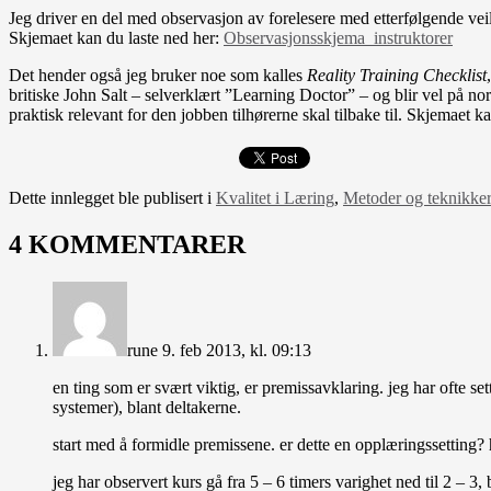
Jeg driver en del med observasjon av forelesere med etterfølgende veil
Skjemaet kan du laste ned her:
Observasjonsskjema_instruktorer
Det hender også jeg bruker noe som kalles
Reality Training Checklist
britiske John Salt – selverklært ”Learning Doctor” – og blir vel på n
praktisk relevant for den jobben tilhørerne skal tilbake til. Skjemaet k
Dette innlegget ble publisert i
Kvalitet i Læring
,
Metoder og teknikke
4 KOMMENTARER
rune
9. feb 2013, kl. 09:13
en ting som er svært viktig, er premissavklaring. jeg har ofte s
systemer), blant deltakerne.
start med å formidle premissene. er dette en opplæringssetting? 
jeg har observert kurs gå fra 5 – 6 timers varighet ned til 2 – 3