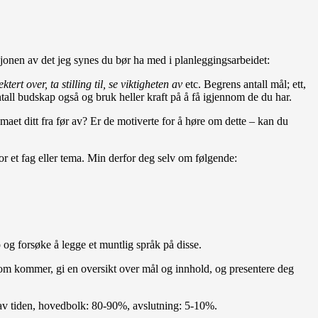
sjonen av det jeg synes du bør ha med i planleggingsarbeidet:
ktert over, ta stilling til, se viktigheten av
etc. Begrens antall mål; ett,
antall budskap også og bruk heller kraft på å få igjennom de du har.
aet ditt fra før av? Er de motiverte for å høre om dette – kan du
r et fag eller tema. Min derfor deg selv om følgende:
og forsøke å legge et muntlig språk på disse.
som kommer, gi en oversikt over mål og innhold, og presentere deg
 av tiden, hovedbolk: 80-90%, avslutning: 5-10%.