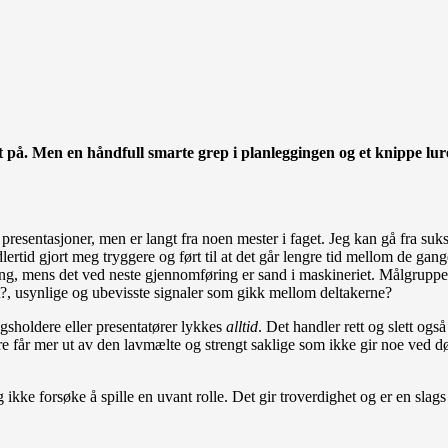
it på. Men en håndfull smarte grep i planleggingen og et knippe lur
presentasjoner, men er langt fra noen mester i faget. Jeg kan gå fra suk
dlertid gjort meg tryggere og ført til at det går lengre tid mellom de g
ang, mens det ved neste gjennomføring er sand i maskineriet. Målgrupp
t?, usynlige og ubevisste signaler som gikk mellom deltakerne?
agsholdere eller presentatører lykkes
alltid
. Det handler rett og slett og
får mer ut av den lavmælte og strengt saklige som ikke gir noe ved døre
kke forsøke å spille en uvant rolle. Det gir troverdighet og er en slags