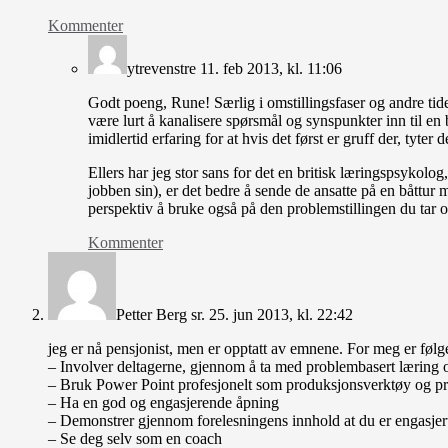
Kommenter
ytrevenstre
11. feb 2013, kl. 11:06
Godt poeng, Rune! Særlig i omstillingsfaser og andre tide
være lurt å kanalisere spørsmål og synspunkter inn til en b
imidlertid erfaring for at hvis det først er gruff der, tyte
Ellers har jeg stor sans for det en britisk læringspsykolog,
jobben sin), er det bedre å sende de ansatte på en båttur 
perspektiv å bruke også på den problemstillingen du tar
Kommenter
Petter Berg sr.
25. jun 2013, kl. 22:42
jeg er nå pensjonist, men er opptatt av emnene. For meg er følg
– Involver deltagerne, gjennom å ta med problembasert læring 
– Bruk Power Point profesjonelt som produksjonsverktøy og pr
– Ha en god og engasjerende åpning
– Demonstrer gjennom forelesningens innhold at du er engasjert
– Se deg selv som en coach