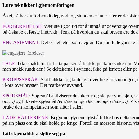
Lure teknikker i gjennomføringen
Åkei, så har du forberedt deg godt og stunden er inne. Her er de siste s
FORBEREDELSE:
Vær ute i god tid for å unngå unødvendige overra
på å skape et første inntrykk. Tenk på hvordan du skal presentere deg 
ENGASJEMENT:
Det er helheten som avgjør. Du kan feile ganske 
TALE:
Ikke snakk for fort – ta pauser så budskapet kan synke inn. V
men snakk rundt den! Se deltakerne i øynene, ikke på lerretet eller på
KROPPSSPRÅK:
Skift blikket og la det gli over hele forsamlingen
i kors over brystet. Det markerer avstand.
SPØRSMÅL:
Spørsmål aktiviserer deltakerne og skaper variasjon, se
om…)
og lukkede spørsmål
(er dere enige eller uenige i dette…)
. Vis 
bruke den kompetansen som sitter i salen.
LADE BATTERIENE:
Begynner øynene først å bikke hos deltakerne, 
på sin plass om du skal holde på lenge: Fortell en morsom historie, vis
Litt skjematikk å støtte seg på